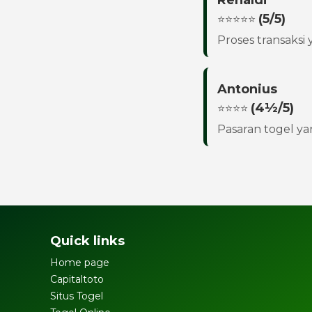
(5/5)
⭐⭐⭐⭐⭐
Proses transaksi 
Antonius
(4½/5)
⭐⭐⭐⭐
Pasaran togel ya
Quick links
Home page
Capitaltoto
Situs Togel