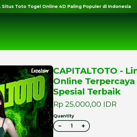
 Togel Online 4D Paling Populer di Indonesia
CAPITALTOTO - Li
Online Terpercay
Spesial Terbaik
Rp 25.000,00 IDR
Quantity
−
+