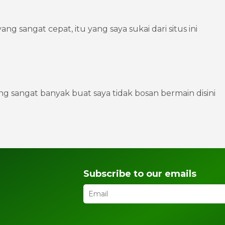
yang sangat cepat, itu yang saya sukai dari situs ini
ng sangat banyak buat saya tidak bosan bermain disini
Subscribe to our emails