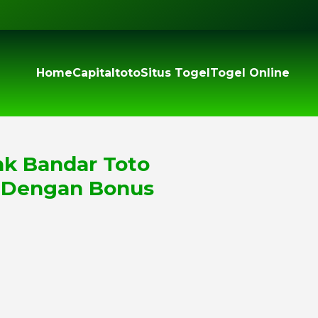
Home
Capitaltoto
Situs Togel
Togel Online
nk Bandar Toto
a Dengan Bonus