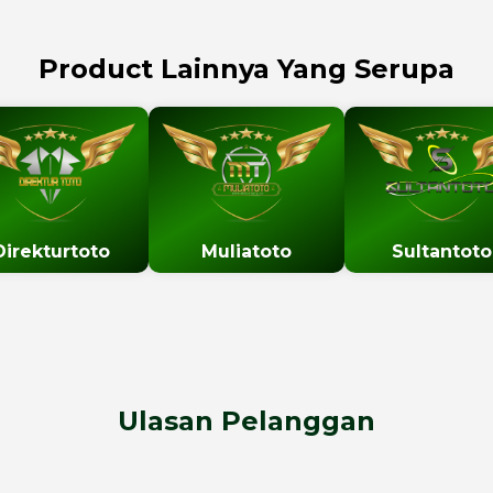
Product Lainnya Yang Serupa
Direkturtoto
Muliatoto
Sultantoto
Ulasan Pelanggan